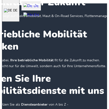
ilität der Zukunft
DE
DE
EN
s liegt auf Elektromobilität, Maut & On-Road Services, Flottenmanag
riebliche Mobilität
rken
 dabei,
Ihre betriebliche Mobilität
fit für die Zukunft zu machen.
nicht nur für die Umwelt, sondern auch für Ihre Unternehmensflotte.
en Sie Ihre
ilitätsdienste mit uns
tützen Sie als
Diensteanbieter
von A bis Z -